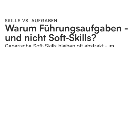
SKILLS VS. AUFGABEN
Warum Führungsaufgaben -
und nicht Soft‑Skills?
Generische Soft-Skills bleiben oft abstrakt - im
operativen Trouble wirken sie anders als in
strategischen Phasen. Führungsaufgaben machen
Verhalten konkret. So wird Führung vergleich-,
standardisier- und damit optimierbar – wie jeder gute
Prozess.